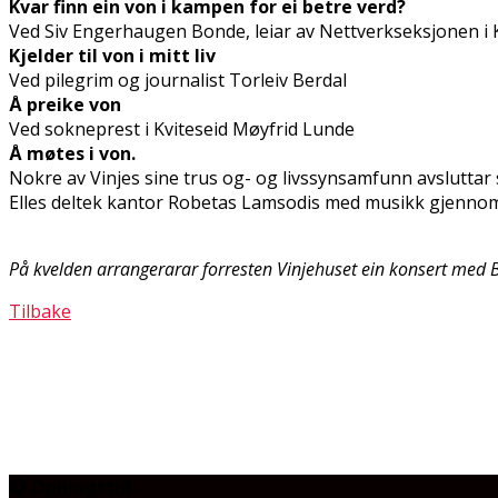
Kvar finn ein von i kampen for ei betre verd?
Ved Siv Engerhaugen Bonde, leiar av Nettverkseksjonen i 
Kjelder til von i mitt liv
Ved pilegrim og journalist Torleiv Berdal
Å preike von
Ved sokneprest i Kviteseid Møyfrid Lunde
Å møtes i von.
Nokre av Vinjes sine trus og- og livssynsamfunn avsluttar
Elles deltek kantor Robetas Lamsodis med musikk gjenno
På kvelden arrangerarar forresten Vinjehuset ein konsert med 
Tilbake
Opningstid