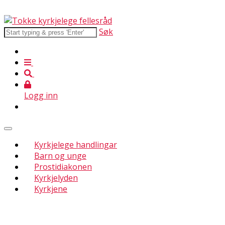
Søk
Logg inn
Kyrkjelege handlingar
Barn og unge
Prostidiakonen
Kyrkjelyden
Kyrkjene