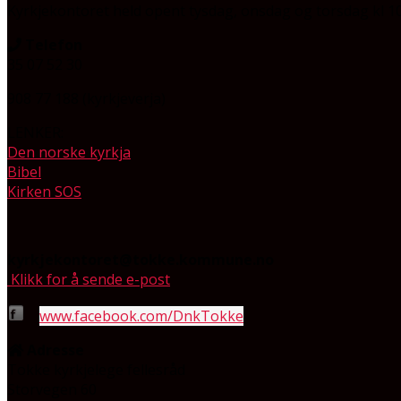
Kyrkjekontoret held opent tysdag, onsdag og torsdag
kl 1
Telefon
35 07 52 30
908 77 188 (kyrkjeverja)
LENKER:
Den norske kyrkja
Bibel
Kirken SOS
kyrkjekontoret@tokke.kommune.no
Klikk for å sende e-post
www.facebook.com/DnkTokke
Adresse
Tokke kyrkjelege fellesråd
Storvegen 60