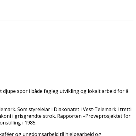
 djupe spor i både fagleg utvikling og lokalt arbeid for å
lemark. Som styreleiar i Diakonatet i Vest‑Telemark i tretti
iakoni i grisgrendte strok. Rapporten «Prøveprosjektet for
nstilling i 1985.
tkaféer og ungdomsarbeid til hjelpearbeid og