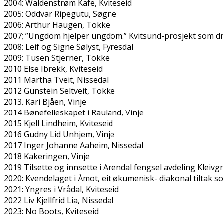
2004: Waldenstrøm Kafe, Kviteseid
2005: Oddvar Ripegutu, Søgne
2006: Arthur Haugen, Tokke
2007; ”Ungdom hjelper ungdom.” Kvitsund-prosjekt som dr
2008: Leif og Signe Sølyst, Fyresdal
2009: Tusen Stjerner, Tokke
2010 Else Ibrekk, Kviteseid
2011 Martha Tveit, Nissedal
2012 Gunstein Seltveit, Tokke
2013. Kari Bjåen, Vinje
2014 Bønefelleskapet i Rauland, Vinje
2015 Kjell Lindheim, Kviteseid
2016 Gudny Lid Unhjem, Vinje
2017 Inger Johanne Aaheim, Nissedal
2018 Kakeringen, Vinje
2019 Tilsette og innsette i Arendal fengsel avdeling Kleivg
2020: Kvendelaget i Åmot, eit økumenisk- diakonal tiltak s
2021: Yngres i Vrådal, Kviteseid
2022 Liv Kjellfrid Lia, Nissedal
2023: No Boots, Kviteseid