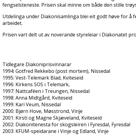
fengselsteneste. Prisen skal minne om både den stille trøy
Utdelinga under Diakonisamlinga blei eit godt høve for å fei
arbeidet.
Prisen vart delt ut av noverande styreleiar i Diakonatet pros
Tidlegare Diakoniprisvinnarar
1994: Gotfred Rekkebo (post mortem), Nissedal
1995: Vest-Telemark Blad, Kviteseid
1996: Kirkens SOS i Telemark,
1997: Nattcaféen i Treungen, Nissedal
1998: Anna Midtgård, Kviteseid
1999: Kari Veum, Nissedal
2000: Bjørn Hove, Møsstrond, Vinje
2001: Kirsti og Magne Skjæveland, Kviteseid
2002: Diakonitenesta for skogsleiren i Fyresdal, Fyresdal
2003: KFUM-speidarane i Vinje og Edland, Vinje