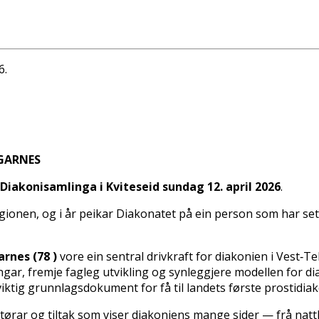
6.
 GARNES
Diakonisamlinga i Kviteseid sundag 12. april 2026
.
egionen, og i år peikar Diakonatet på ein person som har sett
arnes (78 )
vore ein sentral drivkraft for diakonien i Vest‑Te
ingar, fremje fagleg utvikling og synleggjere modellen for d
iktig grunnlagsdokument for få til landets første prostidiako
ktørar og tiltak som viser diakoniens mange sider — frå nat