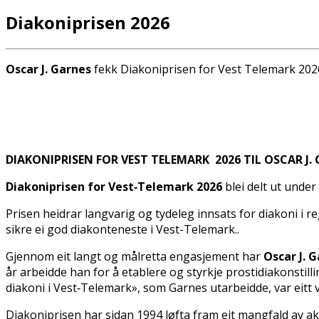
Diakoniprisen 2026
Oscar J. Garnes
fekk Diakoniprisen for Vest Telemark 202
DIAKONIPRISEN FOR VEST TELEMARK 2026 TIL OSCAR J.
Diakoniprisen for Vest‑Telemark 2026
blei delt ut under
Prisen heidrar langvarig og tydeleg innsats for diakoni i r
sikre ei god diakonteneste i Vest-Telemark..
Gjennom eit langt og målretta engasjement har
Oscar J. G
år arbeidde han for å etablere og styrkje prostidiakonstill
diakoni i Vest‑Telemark», som Garnes utarbeidde, var eitt v
Diakoniprisen har sidan 1994 løfta fram eit mangfald av a