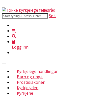
Søk
Logg inn
Kyrkjelege handlingar
Barn og unge
Prostidiakonen
Kyrkjelyden
Kyrkjene