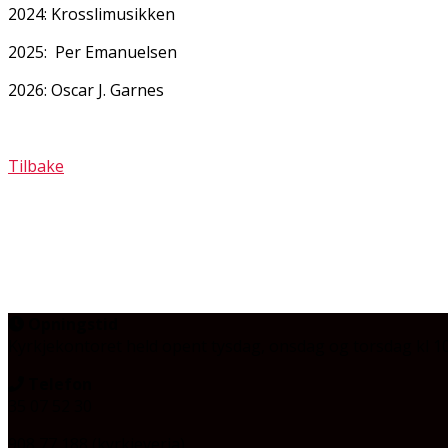
2024: Krosslimusikken
2025: Per Emanuelsen
2026: Oscar J. Garnes
Tilbake
Opningstid
Kyrkjekontoret held opent tysdag, onsdag og torsdag
kl 1
Telefon
35 07 52 30
908 77 188 (kyrkjeverja)